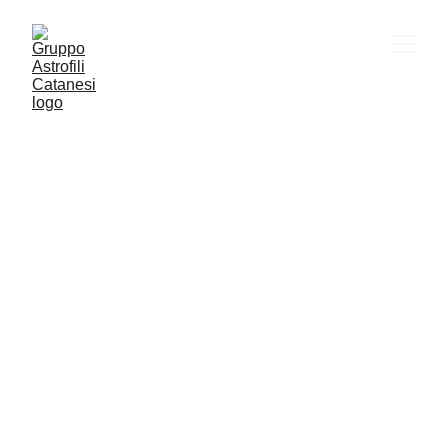
VITA SOCIALE
ASTRONOMIA
CULTURA
YOUTUBE
Gac
2/20/2026
1 min read