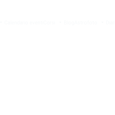
Calendario eventi
Corsi
Blog
Astrofoto
Diar
VITA SOCIALE
ASTRONOMIA
CULTURA
YOUTUB