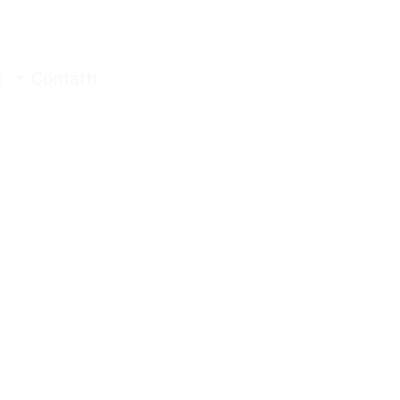
i
Contatti
E