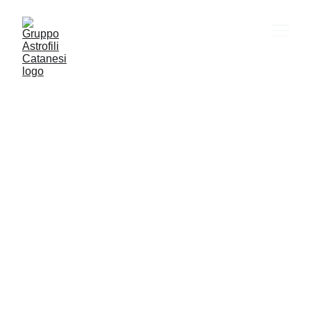
VITA SOCIALE
ASTRONOMIA
CULTURA
FOTOGRAFIA
YOUTUBE
Gac
2/14/2025
1 min read