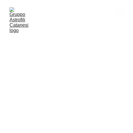
VITA SOCIALE
ASTRONOMIA
CULTURA
YOUTUBE
ESOPIANETI
Gac
5/27/2025
1 min read