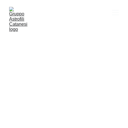
VITA SOCIALE
ASTRONOMIA
CULTURA
YOUTUBE
Gac
2/3/2026
1 min read